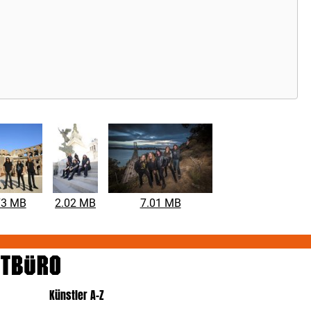
73 MB
2.02 MB
7.01 MB
Künstler A-Z