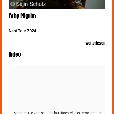
Taby Pilgrim
Nest Tour 2024
TABY PILGRIM ist für clevere, humoristische Lyrics
weiterlesen
und den herausragenden Einsatz ihrer
unverkennbaren Stimme bekannt. Am 26. Oktober
Video
präsentiert die Essener Rapperin, Synchronsprecherin,
Sounddesignerin und Produzentin in Stuttgart in der
Schräglage ihr zweites Album "Nest".
2024 hat
TABY PILGRIM
mit ihrem zweiten Album
“Nest” einen Sprung ins kalte Wasser gewagt: Auf elf
Songs, überwiegend von ihr selbst produziert, nimmt
sie ihre Zuhörer*innen mit in ihren Kopf und
präsentiert auf eindrucksvolle Weise den Parasiten,
der sich dort eingenistet hat. Gefühlsausbrüche
zwischen Hypomanie und Depression eröffnen ein
breites Gefühlsspektrum, das durch ebenso
Möchten Sie von
Youtube
bereitgestellte externe Inhalte