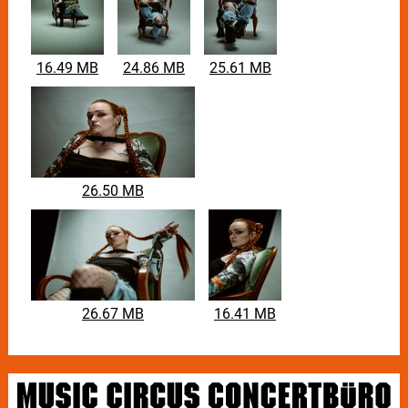
Gedanken und Geschichten, die Taby in den letzten
Jahren wiederentdeckte und nun aufarbeitet.
Hypomane Phasen und depressive Episoden stehen
sich nicht nur lyrisch, sondern auch musikalisch
16.49 MB
24.86 MB
25.61 MB
gegenüber, sodass jedes Symptom in einem eigenen
Song Platz findet. Rap-Songs mit experimentellen
Einflüssen, die Geschichten von Selbstüberschätzung
und -bewusstsein erzählen, stehen im direkten
Kontrast zu ruhigen Songs über Selbstzweifel und
Ängste. Der stilistische Cut in der Mitte des Albums ist
nicht weniger als die authentische Abbildung Tabys
26.50 MB
innerster Gefühle.
26.67 MB
16.41 MB