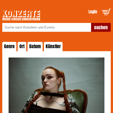
Login
Genre
Ort
Datum
Künstler