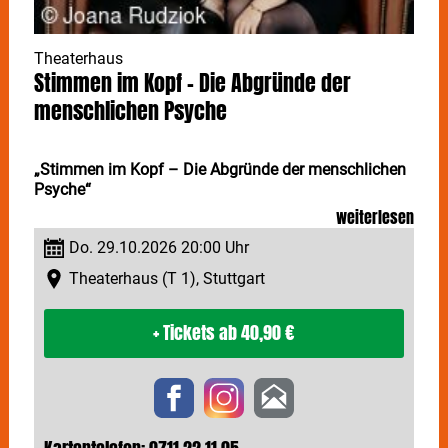
Theaterhaus
Stimmen im Kopf – Die Abgründe der
menschlichen Psyche
„Stimmen im Kopf – Die Abgründe der menschlichen
Psyche“
weiterlesen
Mit STIMMEN IM KOPF erreichen Pia & Denise
Do. 29.10.2026 20:00 Uhr
regelmäßig eine riesige Hörerschaft. Die
Podcasterinnen freuen sich, am 29. Oktober im
Theaterhaus (T 1), Stuttgart
Stuttgarter Theaterhaus mit ihrem Erfolgsformat live
gehen zu dürfen.
+ Tickets
ab 40,90 €
Mit über 350.000 Abonnent:innen und unglaublichen
10 Millionen Streams zählt
STIMMEN IM KOPF
zu
den beliebtesten True Crime-Podcasts im
deutschsprachigen Raum. Neben Spannung und
Nervenkitzel bietet er vor allem auch Aufklärung rund