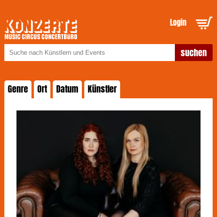
Login
Genre
Ort
Datum
Künstler