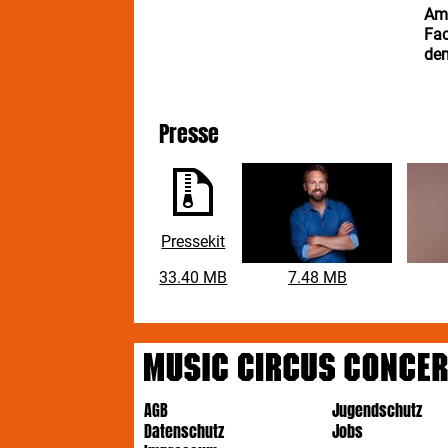
Ame
Fac
dem
"Ic
mei
Presse
una
Beg
Beg
bes
dra
der
Pressekit
ich
mei
33.40 MB
7.48 MB
ein
Fil
abe
AGB
Jugendschutz
Datenschutz
Jobs