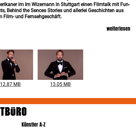
rikaner im Im Wizemann in Stuttgart einen Filmtalk mit Fun-
ts, Behind the Sences Stories und allerlei Geschichten aus
 Film- und Fernsehgeschäft.
weiterlesen
h habe so richtig Bock mit euch über meine Leidenschaft,
ne Erlebnisse auf den roten Teppichen dieser Welt, meine
ngenehmsten Interviewsituationen, schönsten
egnungen, witzigsten Flirts, lustigsten Drehs, emotionalsten
egnungen zu sprechen. Ich nehme euch mit auf eine ganz
ondere Reise durch die spektakulärsten Stunts,
matischsten Filmwendungen, überraschenden Höhepunkte
 Film - und Serienwelt. Ich werde Geschichten auspacken, die
 bisher noch nicht erzählt habe und natürlich entlocke ich
nen Gästen wieder ihre besten Stories. Ich freue mich
12.87 MB
13.05 MB
fach auf einen Abend voller lockerer Gespräche, das Thema
m und TV mit einem Augenzwinkern zu betrachten und es
r auch zu feiern“, so
STEVEN GÄTJEN
.
Künstler A-Z