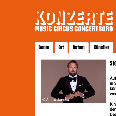
Genre
Ort
Datum
Künstler
St
Auf
in 
kön
wer
Kin
den
Deu