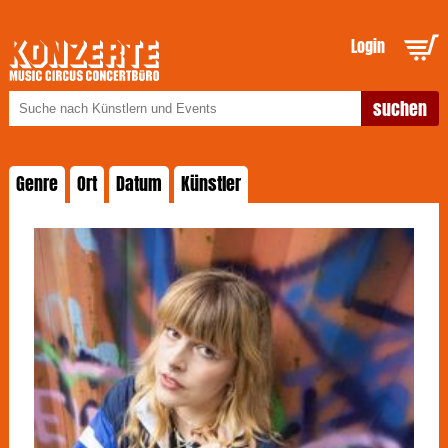
Login
Genre
Ort
Datum
Künstler