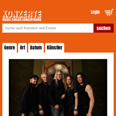
Login
Genre
Ort
Datum
Künstler