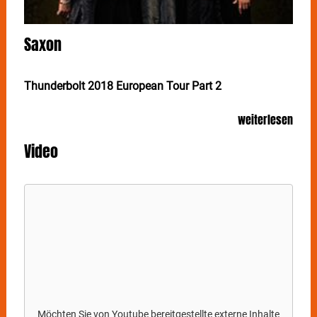
Saxon
Thunderbolt 2018 European Tour Part 2
Gäste: FM, Raven
weiterlesen
Die Resonanz der Metal-Gemeinde auf Teil 1 der
Video
Thunderbolt-Tour von SAXON war euphorisch. Nun
kehrt das das Flaggschiff der New Wave Of British
Heavy Metal mit Teil 2 nach Deutschland zurück. Das
Gastspiel in Stuttgart steigt am 4. Oktober 2018 im
LKA/Longhorn.
Echten Metalfans muss man nichts erklären: SAXON
gehörte Ende der Siebziger/Anfang der Achtziger
zusammen mit Iron Maiden, Def Leppard, Angel
Witch, Praying Mantis und vielen anderen Bands zur
sogenannten „New Wave Of British Heavy Metal“, die
auch Kontinental-Europa frische Impulse einhauchte.
Möchten Sie von
Youtube
bereitgestellte externe Inhalte