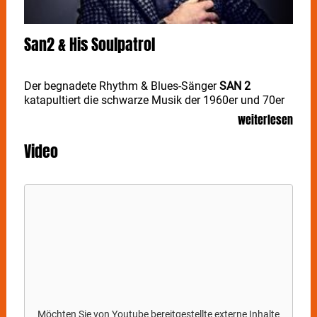
San2 & His Soulpatrol
Der begnadete Rhythm & Blues-Sänger
SAN 2
katapultiert die schwarze Musik der 1960er und 70er
Jahre ins 21. Jahrhundert. Rhythmus und Melodie
weiterlesen
gehen ins Blut, dazu gibt’s eine passende Prise Pop.
Und wenn
SAN 2
mit seiner Soul Patrol die Bühne
Video
betritt, dann immer auch als Entertainer. Seine Band
ist eine Klasse für sich, der charismatische Frontman
gehört heute zu den besten Bluesharpspielern
Europas. Ein Soulman auf seiner Mission.
SAN 2 &
HIS SOUL PATROL
sind die angesagten Erneuerer des
Genres. Neben zahlreichen Radio- und
Fernsehauftritten sind
SAN 2 & HIS SOUL PATROL
auch durch gemeinsame Auftritte mit der New Yorker
Brassband The Lucky Chops sowie als Vorband von
Jazz-Weltstar Jamie Cullum einem größeren
Publikum bekannt geworden.
Möchten Sie von
Youtube
bereitgestellte externe Inhalte