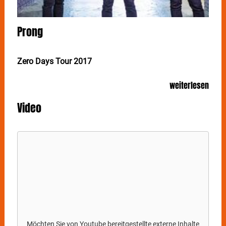
Prong
Zero Days Tour 2017
Gäste: Spoil Engine
weiterlesen
Das US-Power-Trio
PRONG
kündigt 2017er “Zero
Video
Days” Europa-Sommer-Tourdaten an. Mit dabei einige
der besten Festivals und eine Anzahl eigener
Headline-Shows zur Veröffentlichung des neuen
Studioalbums „Zero Days“.
PRONG
-Gründer Tommy Victor:
“Europa ist ein spezieller Platz für
PRONG
und 2017
scheint ein weiteres Tour-Jahr für die
Geschichtsbücher zu werden! Viele coole Festivals
und super Clubs auf dem Tourplan und wir bringen
sogar schon wieder neue Musik mit! Wir freuen uns
Möchten Sie von
Youtube
bereitgestellte externe Inhalte