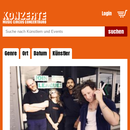
Login
Genre
Ort
Datum
Künstler