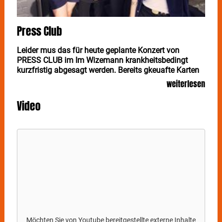
Press Club
Leider mus das für heute geplante Konzert von
PRESS CLUB im Im Wizemann krankheitsbedingt
kurzfristig abgesagt werden. Bereits gkeuafte Karten
können an den jeweiligen Vorverkausstellen zurück
weiterlesen
gegeben werden.
Video
Das Statement der Band dazu: Absolutely gutted to
do this but unfortunately we need to cancel tonight's
show in Stuttgart due to illness in the touring party.
Nat's been battling with her voice for the past week
and pushing through like a champion but to ensure
the rest of the tour can go ahead, she needs to take a
night off singing. Refunds will be available through
the point of purchase At this stage our show in
München will still go ahead, but keep an eye out on
our socials just in case.
Möchten Sie von
Youtube
bereitgestellte externe Inhalte