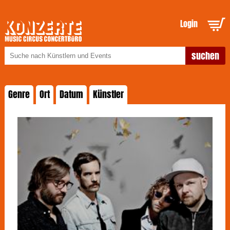
Login
Genre
Ort
Datum
Künstler