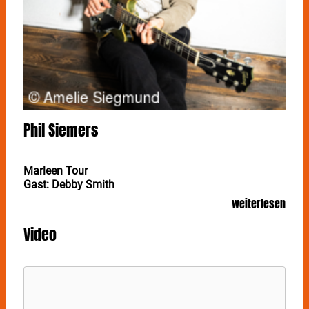
Phil Siemers
Marleen Tour
Gast: Debby Smith
weiterlesen
"Good News" für die Fans von PHIL SIEMERS: der
junge Hamburger Singer-Songwriter präsentiert am
Video
22. April in Stuttgart im Im Wizemann sein neues
Album "Marleen".
Nach seinen ersten beiden Singles „Hier gehör ich hin“
und „Is schon gut“ gab
PHIL SIEMERS
mit „Good
News“ im Frühjahr 2022 den Startschuss für das