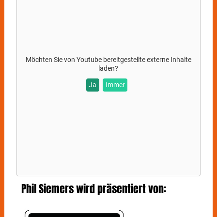
zweite Kapitel seiner Karriere. Die Songs waren die
Vorboten für sein neues Album „Marleen“, das im
September erscheien. Ein atemberaubend
zeitgenössisches Album, das musikalisch im
Handgemachten und Analogen sowie im Soul
verankert ist und für das sich
PHIL SIEMERS
gute
Möchten Sie von
Youtube
bereitgestellte externe Inhalte
zwei Jahre seit seinem Debütalbum „Wer Wenn Nicht
laden?
Jetzt“ Zeit gelassen hat.
Ja
Immer
Hat man
PHIL SIEMERS
erstmal auf der Bühne erlebt,
bleiben keine Fragen mehr offen: Der Singer-
Songwriter schafft es, das Publikum mit seiner
sanften und unaufgeregten Stimme sowie
eingängigen Melodien in den Bann zu ziehen und
sorgt mit einer ordentlichen Portion Blues und Soul
für den nötigen Groove, der zum Mittanzen einlädt.
Phil Siemers wird präsentiert von: