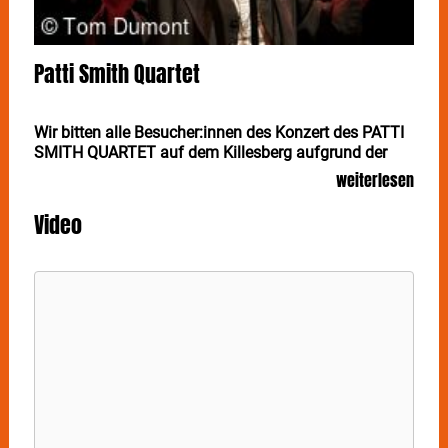
Patti Smith Quartet
Wir bitten alle Besucher:innen des Konzert des PATTI
SMITH QUARTET auf dem Killesberg aufgrund der
hohen Temperaturen zu beachten:
weiterlesen
- die Mitnahme von 0,5 Wasser in PET-Flaschen oder
Video
Tetrapack ist ausnahmsweise möglich
- bitte nutzen Sie die Schattenplätze
- für eine ausreichende Getränkeversorung vor Ort ist
gesorgt
50 Jahre nach dem Erscheinen von "Horses" kommt
PATTI SMITH noch einmal zu einer großen Open Air-