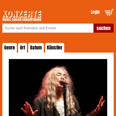
Login
Genre
Ort
Datum
Künstler