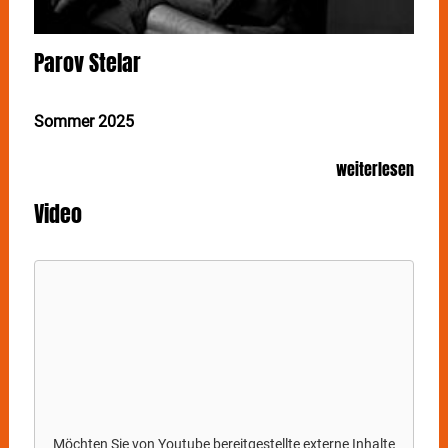
Parov Stelar
Sommer 2025
Besucherinfo zum
Download
weiterlesen
2024 war für
PAROV STELAR
mehr als nur ein
Video
vorübergehendes Jahr. Es markiert einen
monumentalen Rückblick auf zwei Jahrzehnte
bahnbrechender elektronischer Musik - zum 20-
jährigen Jubiläum von
PAROV STELAR
s dynamischer
Karriere und der Gründung von Etage Noir Recordings
im Jahr 2004. Dies ist nicht nur eine Zeit der
Reflexion, sondern auch eine Zeit der Evolution.
PAROV STELAR
überschreitet die Grenzen, indem er
das ganze Jahr über eine Reihe neuer Songs
veröffentlicht und die Live-Performances auf ein ganz
neues Niveau hebt, das erstmals auf der
ausverkauften Theater Tour in diesem Frühjahr zu
Möchten Sie von
Youtube
bereitgestellte externe Inhalte