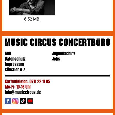
schaffen!
PAROV STELAR
& Band spielten über 1000 Live-
Shows auf der ganzen Welt, z.B. ausverkaufte Shows
6.52 MB
im PlayStation Theater in New York, Alexandra Palace
in London und Zenith in Paris. Sie spielten auf großen
Festivals wie Coachella, Glastonbury, Sziget,
Lollapalooza, und vielen mehr.
AGB
Jugendschutz
Datenschutz
Jobs
Impressum
Künstler A-Z
Kartentelefon: 0711 22 11 05
Mo-Fr: 10-16 Uhr
info@musiccircus.de