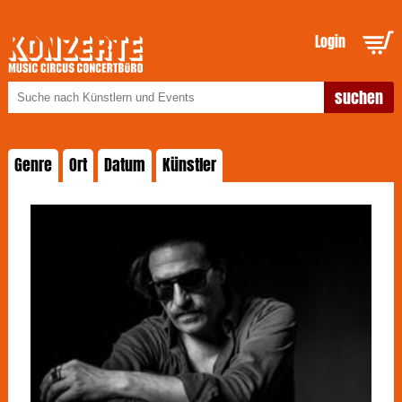
Login
Genre
Ort
Datum
Künstler