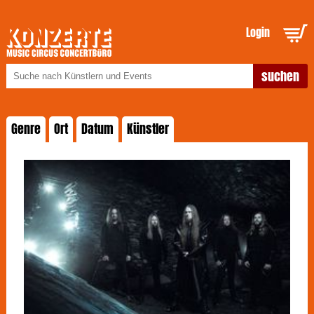
Login
Genre
Ort
Datum
Künstler