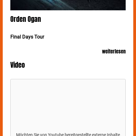
Orden Ogan
Final Days Tour
Gäste: Brothers Of Metal, Wind Rose
weiterlesen
ORDEN OGAN gehen mit neuem Album auf "Final
Video
Days"-Tour. In Stuttgart stellt die Power Metal-
Institution ihr Dark-Science-Fiction-Konzeptalbum am
27. Februar 2022* im Im Wizemann vor.
Sänger und Produzent Sebastian „Seeb“ Levermann
erklärt: „Final Days ist ein Dark-Science-Fiction-
Konzeptalbum und beinhaltet alle ORDEN OGAN
Trademarks: fette und moderne Riffs, epische
Refrains und melancholische Orchestersounds. Hier
finden sich die besten Songs, die wir je geschrieben
haben. Gunmen war ein starkes und wichtiges Album
für uns, aber Final Days setzt definitiv noch einen
Möchten Sie von
Youtube
bereitgestellte externe Inhalte