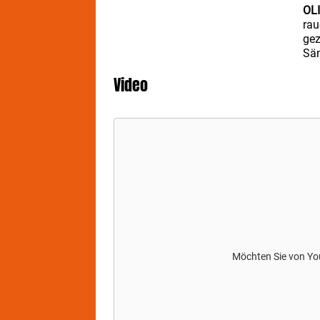
OL
rau
gez
Sän
noc
Video
Mus
und
zun
ein
arb
Job
sic
ver
sec
sic
aus
Dep
Möchten Sie von
Yo
202
ver
Ric
17,