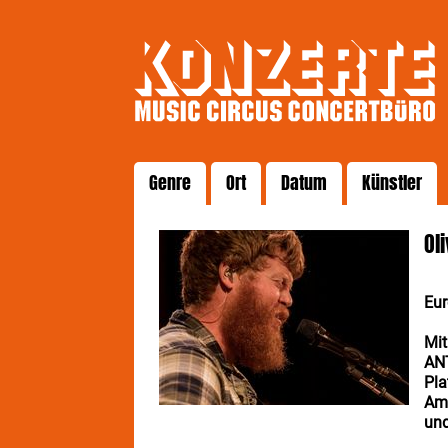
Genre
Ort
Datum
Künstler
Ol
Eu
Mit
ANT
Pla
Am 
und