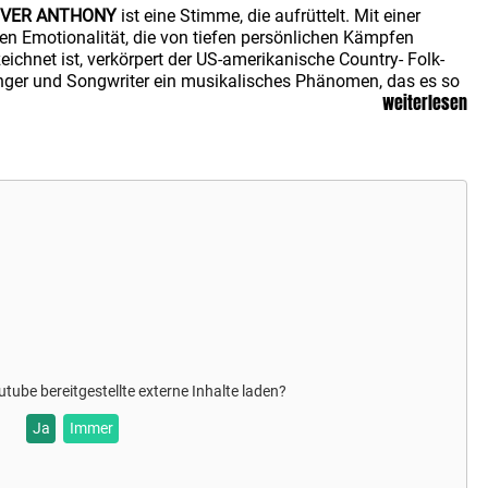
IVER ANTHONY
ist eine Stimme, die aufrüttelt. Mit einer
en Emotionalität, die von tiefen persönlichen Kämpfen
eichnet ist, verkörpert der US-amerikanische Country- Folk-
ger und Songwriter ein musikalisches Phänomen, das es so
weiterlesen
h nicht gab. Sein Aufstieg in die Spitze der amerikanischen
ikszene war ebenso unerwartet wie beeindruckend. Geboren
 aufgewachsen in Virginia, führte
OLIVER ANTHONY
ächst ein Leben, das auf den ersten Blick nichts mit dem
es Musikers zu tun hatte. Nach dem Abbruch der High School
eitete er in der Industrie seiner Heimat. 2013 zog er für einen
 in einer Papiermühle nach North Carolina. Dort ereignete
h ein schwerer Arbeitsunfall, der sein Leben für immer
änderte. Ein Schädelbruch zwang ihn zu einer
hsmonatigen Genesungspause – eine Zeit, in der er begann,
h intensiv mit seiner mentalen Gesundheit
einanderzusetzen. Musik wurde für ihn zum Ventil, um seine
ressionen zu bewältigen.
utube
bereitgestellte externe Inhalte laden?
1 begann er, erste Songs zu schreiben. Im August 2023
öffentlichte er auf YouTube den Song „Rich Men North of
Ja
Immer
hmond“, der in den USA in der ersten Woche unglaubliche
5 Millionen Aufrufe erreichte und sich damit auf Platz 1 der