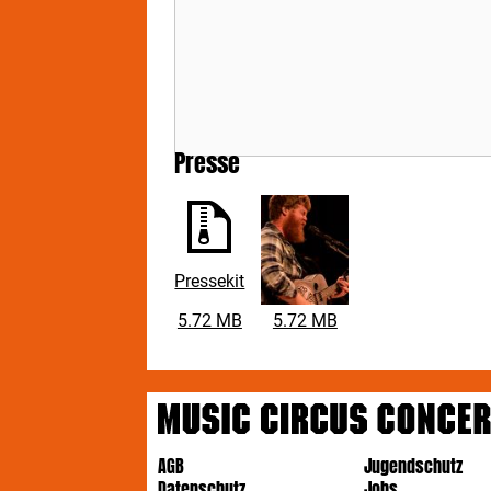
Bil
vor
wie
202
pro
des
die
Presse
Ges
Not
tra
geb
Kon
die
Pressekit
unt
uni
5.72 MB
5.72 MB
ihn
Gre
*Na
Tic
AGB
Jugendschutz
Datenschutz
Jobs