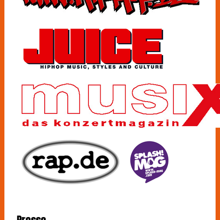
uns unsere eigene Straße zu bauen. Eine Straße, auf
die noch niemand getreten ist und die den Weg in eine
bessere Zukunft weist.“
„Makadam“ erzählt Geschichten von der Straße, von
Dingen, die auf ihr passiert sind - an ihren Ecken, in
den auf ihr gebauten Häusern und deren Hinterhöfen.
Schreckliche, aber auch schöne Geschichten, die
Hoffnung machen und sich in ihrer Dichte und
Dramatik stark von der bekannten Betonpoesie
unterscheiden.
„Geboren in der Großstadt“ erzählt vom Aufwachsen
in Kiew, dem Familienzusammenhalt und den
Eindrücken, die
OLEXESH
als kleiner Junge erlebt hat,
ehe es nach Deutschland ging, während „Tödliche
Versprechen“ den Weg einer jungen Frau
nachzeichnet, die auf dem Weg aus Osteuropa nach
Deutschland auf die schiefe Bahn gerät.
Nach dem
OLEXESH
mit „Nu Eta Da“ und „Masta“
seine außergewöhnliche Rap-Technik unter Beweis
gestellt hat, demonstriert der Darmstädter Rapper auf
„Makadam“ nun, dass er auch inhaltlich zu den
besten seiner Zunft gehört.