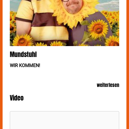
Mundstuhl
WIR KOMMEN!
MUNDSTUHL präsentieren mit "Wir kommen!" ihr
weiterlesen
brandneues und unfassbar lustiges Programm mit
einhundertprozentiger Lachtränengarantie! Für den
Video
12. April im Theaterhaus Stuttgart herrscht
Triggerwarnung: Der Humor der Kultkomiker kann von
manchen Menschen als zu lustig empfunden werden.
Dass
MUNDSTUHL
nach fast 30 Jahren immer noch
zur Speerspitze der deutschen Live-Komiker gehören,