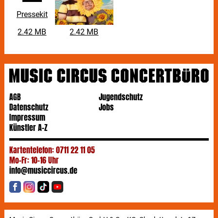
Jahren offen heterosexuell lebenden
Pressekit
Ausnahmekomiker auch in Zeiten stets erhobener
Zeigefinger kein Blatt vor den Mund. Sie sind der Fels
2.42 MB
2.42 MB
in der Brandung humoristischer Horizonterweiterung.
AGB
Jugendschutz
Datenschutz
Jobs
Impressum
Künstler A-Z
Kartentelefon: 0711 22 11 05
Mo-Fr: 10-16 Uhr
info@musiccircus.de