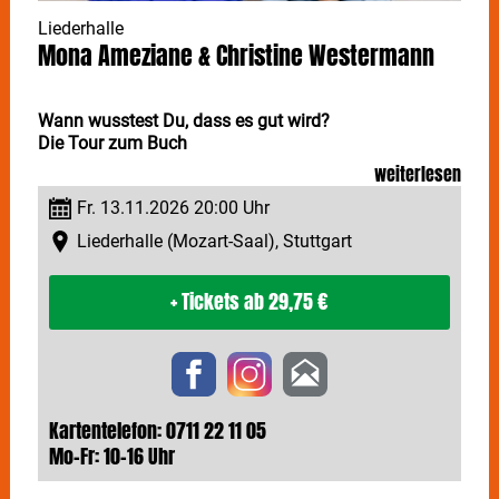
Liederhalle
Mona Ameziane & Christine Westermann
Wann wusstest Du, dass es gut wird?
Die Tour zum Buch
weiterlesen
"Wann wusstest du, dass es gut wird?" - so lautet der
Fr. 13.11.2026 20:00 Uhr
Titel des gemeinsamen Buchs von MONA AMEZIANE
& CHRISTINE WESTERMANN. Am 13. November lesen
Liederhalle (Mozart-Saal), Stuttgart
die beiden Freundinnen und Podcasterinnen in der
Stuttgarter Liederhalle über das Leben und seine
+ Tickets
ab 29,75 €
Geheimnisse.
„Wann wusstest du, dass es gut wird? Über das Leben
und seine Geheimnisse" von
CHRISTINE
WESTERMANN
und
MONA AMEZIANE
erscheint am
1. Oktober 2026. Auf der Bühne setzen die beiden das
Kartentelefon: 0711 22 11 05
fort, was im Buch beginnt: ehrliche, warme und
Mo-Fr: 10-16 Uhr
überraschend tiefe Gespräche über Antrieb, Glück,
Liebe, Körper, Glaube und das, was noch kommt.