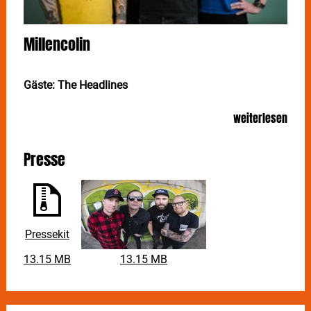
Millencolin
Gäste: The Headlines
Nachholtermin: Eintrittskarten vom 29. September
weiterlesen
2022 bleiben gültig.
Presse
Pressekit
13.15 MB
13.15 MB