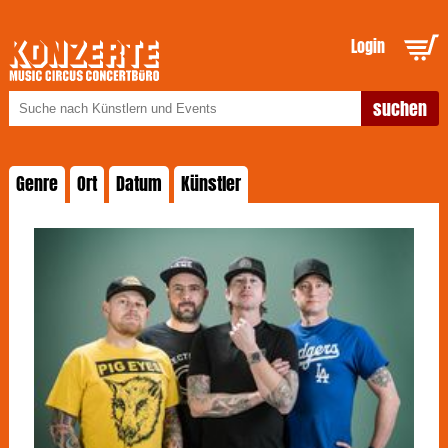
Login
Genre
Ort
Datum
Künstler