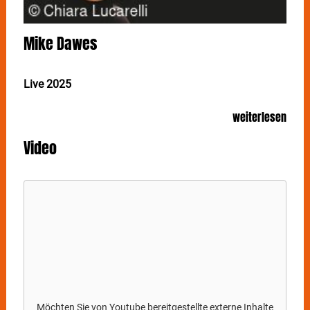
Mike Dawes
Live 2025
MIKE DAWES gilt als einer der kreativsten modernen
weiterlesen
Fingerstyle-Gitarristen der Welt. Am 4. November gibt
der stark von Folk-, Pop- und Rockmusik beeinflusste
Video
Brite ein Solo-Gastspiel im Stuttgarter Im Wizemann.
Sein technisch virtuoses Cover des Millionenhits
"Somebody That I Used to Know" wurde von Singer-
Songwriter Gotye gelobt: „Mein schönes Musikstück
wurde von Mike wunderbar arrangiert.“
MIKE DAWES
Bearbeitung von Metallicas „One“ brachte es binnen
zwei Wochen auf vier Millionen Online-Klicks.
Während seiner What Just Happened?-Welttournee
besuchte er über dreißig Länder auf fünf Kontinenten.
MIKE DAWES
ist auf mehreren Live-Alben von Justin
Hayward (The Moody Blues) zu hören. Hayward
Möchten Sie von
Youtube
bereitgestellte externe Inhalte