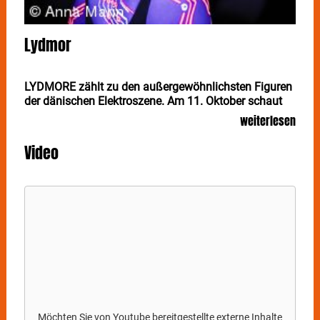
Lydmor
LYDMORE zählt zu den außergewöhnlichsten Figuren
der dänischen Elektroszene. Am 11. Oktober schaut
die Songschreiberin und Producerin aus Kopenhagen
weiterlesen
in Stuttgart in der Schräglage vorbei.
Video
LYDMOR ist Jenny Rossander, die als Produzentin
elektronischer Musik, Songschreiberin, Sängerin,
Texterin und selbsternannter Störenfried ihr Publikum
immer wieder in den Bannkreis ihrer mitreißenden
Energie zieht.
Mit "I Told You I'd Tell Them Our Story" veröffentlichte
sie 2018 ein erstaunlich vielschichtiges Soloalbum
mit moderner elektronischer Popmusik. Neugierig und
schonungslos reflektiert LYDMOR die Welt, die sie
umgibt und nimmt den Hörer mit auf ihre sehr
persönliche Reise, zwischen Verletzlichkeit und
Möchten Sie von
Youtube
bereitgestellte externe Inhalte