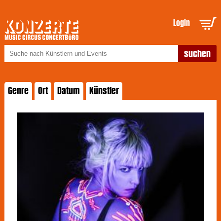
Login
Genre
Ort
Datum
Künstler