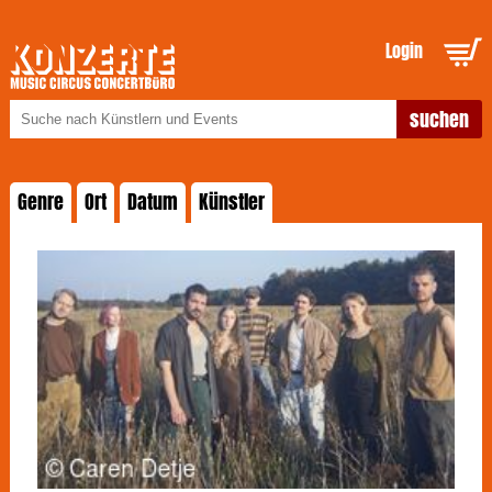
Login
Genre
Ort
Datum
Künstler