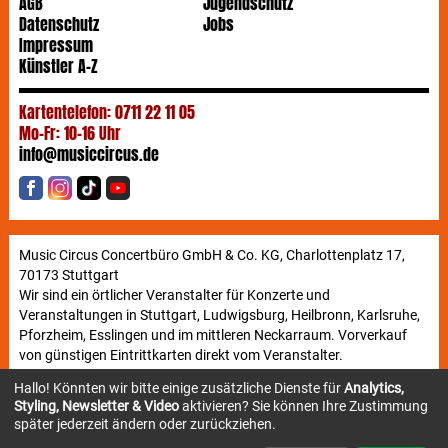
AGB
Jugendschutz
Datenschutz
Jobs
Impressum
Künstler A-Z
Kartentelefon: 0711 22 11 05
Mo-Fr: 10-16 Uhr
info@musiccircus.de
Music Circus Concertbüro GmbH & Co. KG, Charlottenplatz 17,
70173 Stuttgart
Wir sind ein örtlicher Veranstalter für Konzerte und
Veranstaltungen in Stuttgart, Ludwigsburg, Heilbronn, Karlsruhe,
Pforzheim, Esslingen und im mittleren Neckarraum. Vorverkauf
von günstigen Eintrittkarten direkt vom Veranstalter.
Hallo! Könnten wir bitte einige zusätzliche Dienste für
Analytics,
Styling, Newsletter & Video
aktivieren? Sie können Ihre Zustimmung
Newsletter
später jederzeit ändern oder zurückziehen.