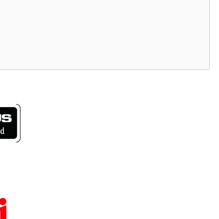
an“ ist ein wunderschön ehrliches, innovatives und
tloses Album entstanden, das uns noch sehr lange begleiten
d.