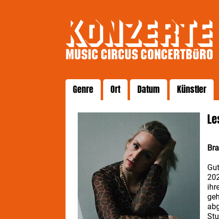
Genre
Ort
Datum
Künstler
Le
Br
Gut
202
ihr
geh
abg
Stu