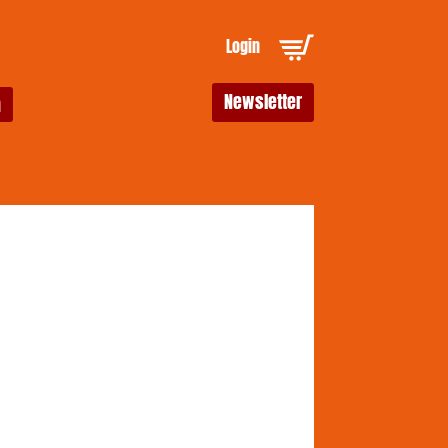
Login
Newsletter