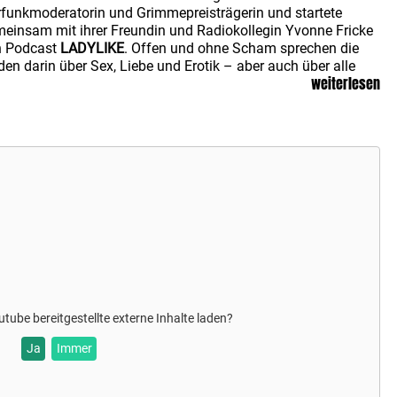
funkmoderatorin und Grimmepreisträgerin und startete
einsam mit ihrer Freundin und Radiokollegin Yvonne Fricke
n Podcast
LADYLIKE
. Offen und ohne Scham sprechen die
den darin über Sex, Liebe und Erotik – aber auch über alle
weiterlesen
ellschaftlichen, persönlichen und oft auch tabuisierten
men. Dieser Podcast ist anders als alle anderen, denn wenn
uen unter sich sind, geht es verbal oft ganz schön zur Sache
 die Gespräche laufen ganz anders ab, als man(n) denkt.
t 2018 teilen Yvonne und Nicole ihre Gedanken mit ihrer
mer größer werdenden
LADYLIKE
-Community. Ihre Themen
d erstaunlich vielfältig und reichen von geheimnisvollen Sex-
en über den Viagra-Selbstversuch bis hin zum Orgasmus auf
pfdruck. Besonders spannend sind die verschiedenen
htweisen und Erfahrungen der beiden: Yvonne steht auf
uen, Nicole auf Männer. Gemeinsam führen sie intime
präche ohne Tabus und informieren über Themen, die man
ber nicht im großen Kreis diskutieren möchte – oder vielleicht
utube
bereitgestellte externe Inhalte laden?
ch?
Ja
Immer
 der ersten Livetournee von
LADYLIKE
können die Fans
tnah dabei sein, wenn Yvonne und Nicole über die weibliche