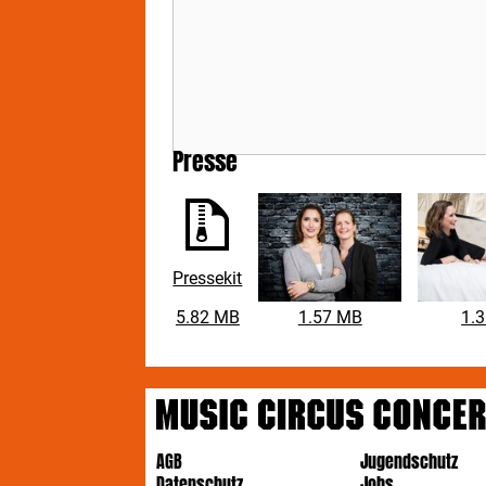
Lib
sch
emp
Gen
ein
Par
Presse
Nac
Gül
Pressekit
5.82 MB
1.57 MB
1.
AGB
Jugendschutz
Datenschutz
Jobs