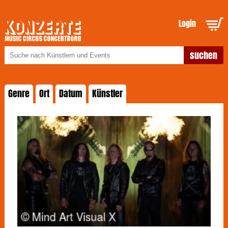
Login
Genre
Ort
Datum
Künstler