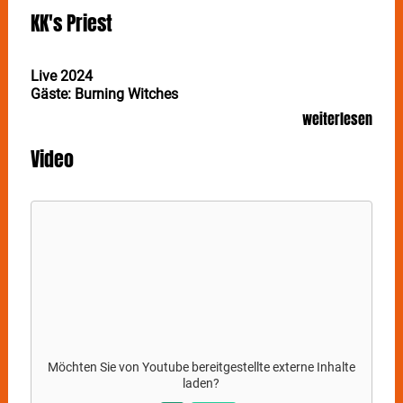
KK's Priest
Live 2024
Gäste: Burning Witches
weiterlesen
Denkt man an Judas Priest, denkt man unweigerlich
auch an KK Downing. Am 14. Mai kommt das
Video
langjährige Mitglied der britischen Heavy Metal-Band
mit seinem Folgeprojekt KK'S PRIEST nach Stuttgart
ins Im Wizemann und präsentiert einen Querschnitt
dessen beider Alben.
Zusammen mit seinem kongenialen Partner Glenn
Tipton schrieb KK Downing Welthits wie „Breaking the
Law“, „Living after Midnight“ oder „You´ve got another
thing comin”. Seit seinem Ausstieg bei Judas Priest
war Downing nicht untätig und gründete 2019
KK´S
PRIEST
, eine Band, deren Line-Up keine Fragen offen
lässt, in welche musikalische Richtung das neue
Möchten Sie von
Youtube
bereitgestellte externe Inhalte
Schiff segelt:
laden?