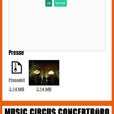
Ja
Immer
Vocals: Ripper Owens
Guitar: AJ Mills
Bass: Tony Newton
Drums: Sean Elg
Presse
Pressekit
2.14 MB
2.14 MB