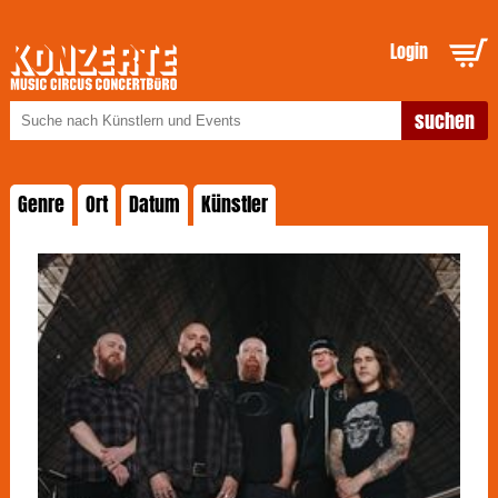
Login
Genre
Ort
Datum
Künstler