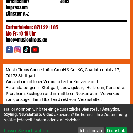
Datenschutz
Jobs
Impressum
Künstler A-Z
Kartentelefon: 0711 22 11 05
Mo-Fr: 10-16 Uhr
info@musiccircus.de
Music Circus Concertbüro GmbH & Co. KG, Charlottenplatz 17,
70173 Stuttgart
Wir sind ein örtlicher Veranstalter für Konzerte und
Veranstaltungen in Stuttgart, Ludwigsburg, Heilbronn, Karlsruhe,
Pforzheim, Esslingen und im mittleren Neckarraum. Vorverkauf
von günstigen Eintrittkarten direkt vom Veranstalter.
Hallo! Könnten wir bitte einige zusätzliche Dienste für
Analytics,
Styling, Newsletter & Video
aktivieren? Sie können Ihre Zustimmung
Newsletter
später jederzeit ändern oder zurückziehen.
Lassen Sie mich wählen
Ich lehne ab
Das ist ok