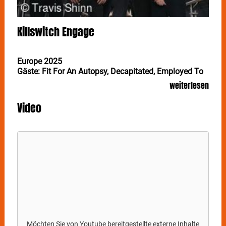
Killswitch Engage
Europe 2025
Gäste: Fit For An Autopsy, Decapitated, Employed To
Serve
weiterlesen
Kurz vor der Jahrhundertwende legten zwanglose
Video
Jam-Sessions einer Gruppe von Freunden den
Grundstein für die mittlerweile 25-jährige Reise von
KILLSWITCH ENGAGE. Am 21. November ist die Band,
die Headbanger, Hardcore-Kids und Herzensbrecher
gleichermaßen anspricht, in der Ludwigsburger MHP-
Arena zu Gast.
Die aus West-Massachusetts stammenden
KILLSWITCH ENGAGE
stachen schon immer aus der
Masse heraus: So tödlich ernst ihre technischen Riffs
auch sind, weiß die Band auch, wie man Spaß hat
und dem Publikum mit unbändiger Energie und
Möchten Sie von
Youtube
bereitgestellte externe Inhalte