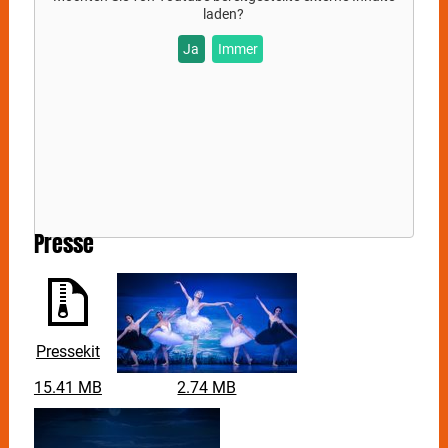
Sie klassische Ballettkunst meisterhaft inszeniert für
laden?
alle Ballettliebhaber und die, die es werden wollen.
Ja
Immer
Presse
Pressekit
15.41 MB
2.74 MB