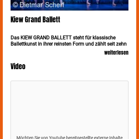
Kiew Grand Ballett
Das KIEW GRAND BALLETT steht für klassische
Ballettkunst in ihrer reinsten Form und zählt seit zehn
Jahren zu den erfolgreichsten Tournee-Ensembles der
weiterlesen
internationalen Ballettwelt. Unter der Leitung von
Alexander Stoyanov führen die Ukrainer am 5. Januar
Video
in der Stuttgarter Liederhalle Tschaikowskys
Meisterwerk „Schwanensee“ auf.
Die Tänzerinnen und Tänzer des
KIEW GRAND
BALLETT
sind vielfach ausgezeichnet und haben auf
berühmten Bühnen von Paris bis New York die
Menschen gleichermaßen verzaubert. Nach
umjubelten Erfolgstourneen durch Europa und die
USA sind die Spitzentänzerinnen und -tänzer im
Januar 2025 mit Tschaikowskys Meisterwerk
„Schwanensee“ sowie mit Ana Sophia Scheller als
„Special Guest“ in Deutschland unterwegs. Erleben
Möchten Sie von
Youtube
bereitgestellte externe Inhalte