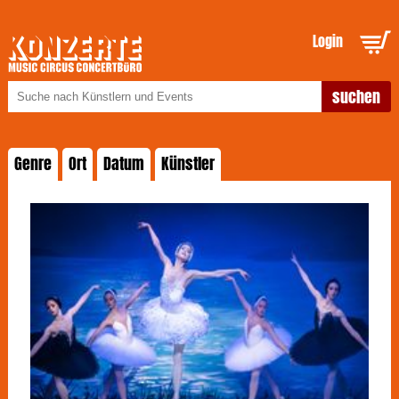
Login
Genre
Ort
Datum
Künstler