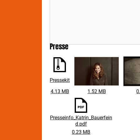
Bes
Abe
wag
wah
vor
ans
Sch
Presse
Sen
„Ba
ber
Son
und
pas
Pressekit
Büh
unt
4.13 MB
1.52 MB
0
im 
Presseinfo_Katrin_Bauerfein
d.pdf
0.23 MB