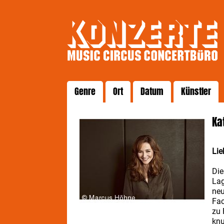
Genre
Ort
Datum
Künstler
Ka
Lie
Die
Lag
ne
Fac
zu 
knu