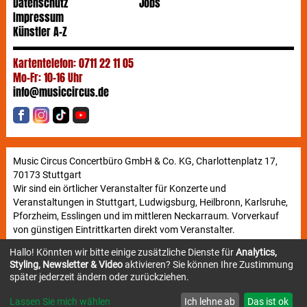
Datenschutz
Jobs
Impressum
Künstler A-Z
Kartentelefon: 0711 22 11 05
Mo-Fr: 10-16 Uhr
info@musiccircus.de
Music Circus Concertbüro GmbH & Co. KG, Charlottenplatz 17,
70173 Stuttgart
Wir sind ein örtlicher Veranstalter für Konzerte und
Veranstaltungen in Stuttgart, Ludwigsburg, Heilbronn, Karlsruhe,
Pforzheim, Esslingen und im mittleren Neckarraum. Vorverkauf
von günstigen Eintrittkarten direkt vom Veranstalter.
Hallo! Könnten wir bitte einige zusätzliche Dienste für
Analytics,
Styling, Newsletter & Video
aktivieren? Sie können Ihre Zustimmung
Newsletter
später jederzeit ändern oder zurückziehen.
Lassen Sie mich wählen
Ich lehne ab
Das ist ok