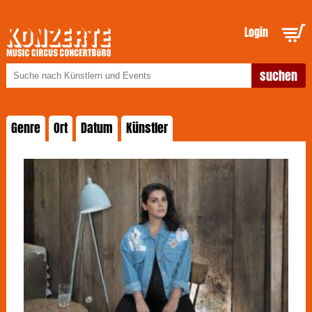
Login
Genre
Ort
Datum
Künstler