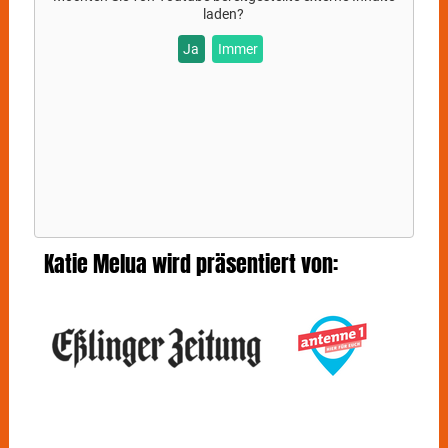
„Nine Million Bicycles“ und „The Closest Thing To
laden?
Crazy“.
Ja
Immer
Auf ihrem neuesten Album ”Love & Money”, das sich
inhaltlich um Liebe, Selbstfindung und Dankbarkeit
dreht, gibt
KATIE MELUA
tiefe private Einblicke in das,
was innerhalb der letzten zwei Jahre in ihrem Leben
geschehen ist. Doch ganz gleich, wann es das letzte
Mal war, dass man mit
KATIE MELUA
in Kontakt
gekommen ist, wahrscheinlich ist gerade jetzt der
beste Zeitpunkt, um sie etwas genauer unter die Lupe
zu nehmen.
Katie Melua wird präsentiert von: