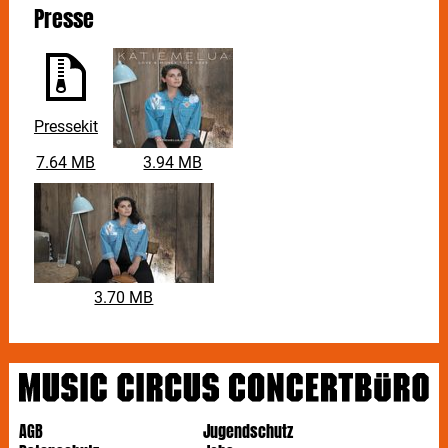
Presse
Pressekit
7.64 MB
3.94 MB
3.70 MB
AGB
Jugendschutz