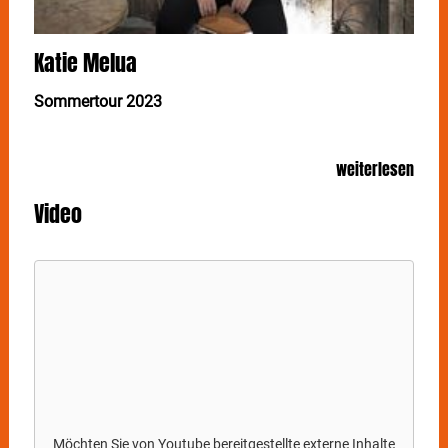
Katie Melua
Sommertour 2023
KATIE MELUA gilt als die vielleicht beste
weiterlesen
Geschichtenerzählerin der britischen Popmusik. Am
23. Juli auf der Esslinger Burg malt die Singer-
Video
Songwriterin Bilder in die Köpfe ihrer
Konzertbesucher.
(Kein Vorprogramm!)
Mit bereits 15 Jahren trat
KATIE MELUA
ihre Reise
durch die Welt der Musik an. Dabei hat sie nicht nur
etliche Male die Charts erobert, einige der
renommiertesten Musikpreise abgeräumt, sowie 56
Platinauszeichnungen erhalten, sondern auch die
Bühnen dieser Welt gesehen und schon fast überall
gespielt. Bekannt wurde sie vor allem durch Hits wie
Möchten Sie von
Youtube
bereitgestellte externe Inhalte