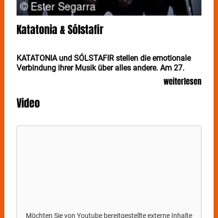
Katatonia & Sólstafir
KATATONIA und SÓLSTAFIR stellen die emotionale
Verbindung ihrer Musik über alles andere. Am 27.
Januar kommen die beiden Meister der Melancholie
weiterlesen
im Rahmen ihrer "Twilight Burials Europa 2023"-Tour
nach Stuttgart ins LKA Longhorn.
Video
+ Gäste: SOM
Das Zusammentreffen der zwei Schwergewichte
KATATONIA
und
SÓLSTAFIR
ist eine nahezu
natürliche Entwicklung: Seit einem guten
Vierteljahrhundert stellen beide Bands die emotionale
Verbindung ihrer Musik über alles andere. In ihrer Welt
kommt Fortschritt von Innen und hat ihr
musikalisches Werk äußerlich so verändert, dass es
kaum noch etwas mit dem extremen Sound ihrer
Anfangstage zu tun hat.
Möchten Sie von
Youtube
bereitgestellte externe Inhalte