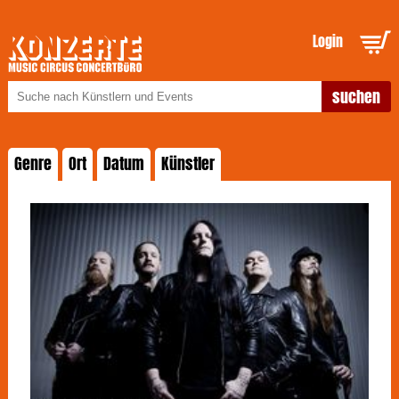
Login
Genre
Ort
Datum
Künstler