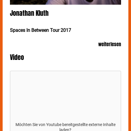
Jonathan Kluth
Spaces In Between Tour 2017
Gäste: Romie
weiterlesen
JONATHAN
KLUTH
s zweites Album hat eine große
Video
Reise hinter sich - mental und physisch. Er nahm sich
zwei Jahre Zeit, baute ein Zimmer seiner Berliner
Wohnung in ein Studio um und probierte aus, was es
bedeutet, Musik in stiller Einsamkeit umgeben von
einer pulsierenden Großstadt zu kreieren. Nach drei
EPs, einem Album, vielen Touren quer durch die
Lande, mal mit Künstlern wie Tina Dico, Joris, Matt
Corby, TV Noir, Cäthe und Pohlmann, war es Zeit für
etwas Neues. Ein mutiges Kontrastprogramm zum
Erstlingswerk „Ophelia”, welches mit Band und
Produzent im Studio entstand.
Möchten Sie von
Youtube
bereitgestellte externe Inhalte
Dieses Album produzierte er selbst und spielte jedes
laden?