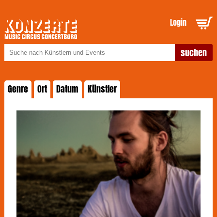
Login
Genre
Ort
Datum
Künstler