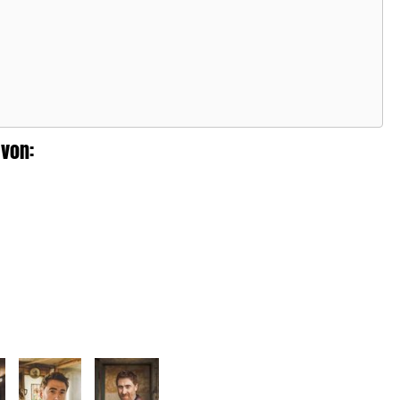
musiker in riesigen Stadien wieder, als Support für Sheeran
r James Blunt, vor zehntausenden Fans.
h zwei weiteren Alben – „Happy Accidents“ (2017) und „The
rs In Between“ (2019) – nahm Lawson sich eine Auszeit. Er
de Vater, dann kam die Pandemie, und aus einer geplanten
hsmonatigen Pause wurden drei Jahre. Doch er nutzte die
t: Zwei EPs entstanden während des Lockdowns, und er
 von:
ernahm die Kontrolle über seine Karriere. Sein Vertrag mit
ner Music lief aus, und
JAMIE LAWSON
gründete sein
enes Label: Not Too Bad. „Diese Einstellung hat sich auf das
e Album übertragen“, erzählt er. „Ich nehme meinen Gesang
liebsten allein auf, damit ich mir Zeit lassen kann. Niemand
aut mir zu, ich kann so viele falsche Töne treffen, wie ich will
is ich den richtigen gefunden habe.“ So entstand „Little
knesses“, eine Sammlung von 14 Songs, die sich bewusst
 Radiotauglichkeit löst und sich ganz auf die Musik
zentriert, die Lawson liebt. Ed Sheeran selbst bezeichnet das
e Album als „wahrscheinlich sein stärkstes Werk bisher“.
n Wunder, dass
JAMIE LAWSON
sich mit diesem Werk nun
h wieder auf Tour begibt.
5 jährt sich der Release von „Jamie Lawson“ zum zehnten