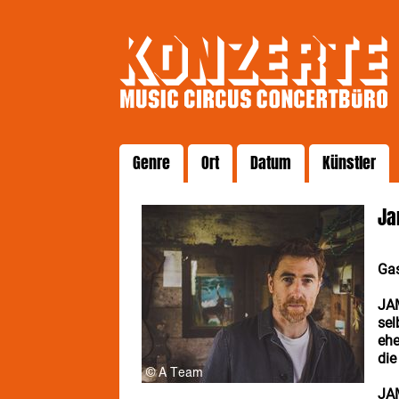
Genre
Ort
Datum
Künstler
Ja
Gas
JAM
sel
ehe
die
JA