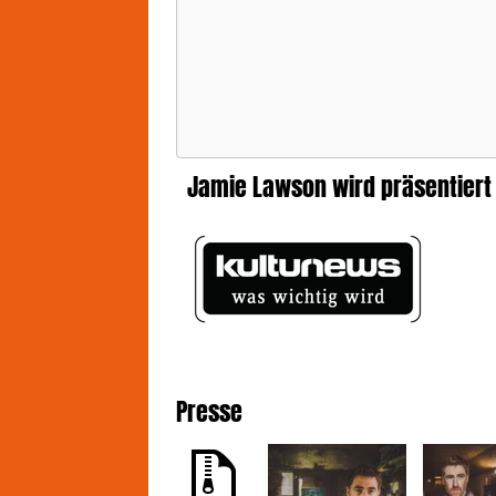
Pub
ode
Nac
Yea
wur
sec
Zei
Jamie Lawson wird präsentiert
üb
War
eig
neu
am 
sch
– b
Wea
von
kon
Presse
neu
Kei
auc
202