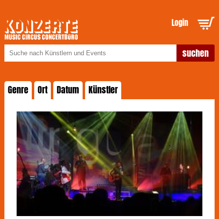
Login
Genre
Ort
Datum
Künstler