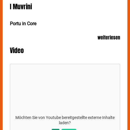
I Muvrini
Portu in Core
Nach der erfolgreichen Tour im April letzten Jahres,
weiterlesen
präsentieren sich die
I MUVRINI
erneut in
Deutschland. Mit der neuen CD „Portu in Core“
Video
präsentieren sie wieder ein gelungenes Werk. Die
Melancholie und die Geschichten über unsere Erde,
unser Miteinander, die Vielfalt der Menschheit und die
Schönheit der Natur.
Möchten Sie von
Youtube
bereitgestellte externe Inhalte
laden?