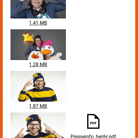
1.41 MB
1.28 MB
1.87 MB
Presseinfo_herrH.pdf