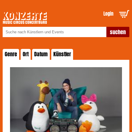
Login
Genre
Ort
Datum
Künstler