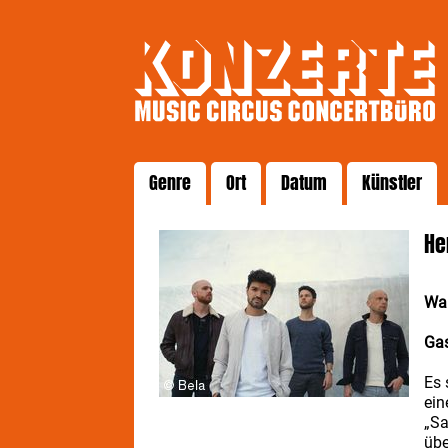
Genre
Ort
Datum
Künstler
He
Wa
Gas
Es 
ein
„Sa
übe