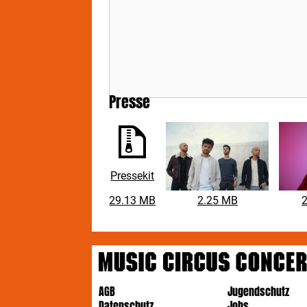
Mit
mel
ei
AN
ein
Beg
son
Presse
Wes
TH
ers
neu
hö
Pressekit
29.13 MB
2.25 MB
AGB
Jugendschutz
Datenschutz
Jobs