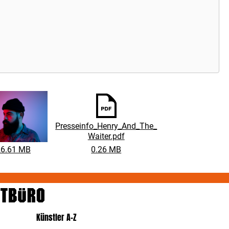
 treibenden Beats zwischen Indie- und Electro-Pop und
ancholisch Mut machenden Gitarrenriffs und dem
ngängigen Gesang von Frontmann Henrik schaffen
HENRY
D THE WAITER
es gekonnt, die Message des Songs
zufangen. All das macht „Oh Boy“ zur perfekten
leitmusik, um sich nicht in sinnlosen Sorgen zu verlieren,
dern einfach mal den Moment zu genießen und sich auf das
entliche zu konzentrieren. Genau das machen
HENRY AND
E WAITER
nämlich auch – und kündigen für März 2019 ihre
te Tour an. Außerdem darf man sich ab Anfang 2019 auf
e Songs freuen, die man bei der Tour dann erstmalig live zu
ren bekommen wird.
Presseinfo_Henry_And_The_
Waiter.pdf
26.61 MB
0.26 MB
Künstler A-Z