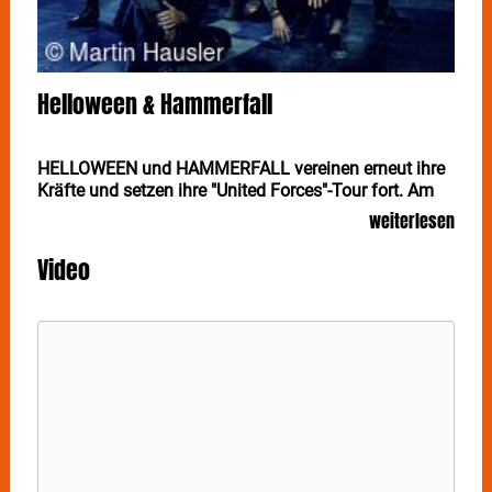
Helloween & Hammerfall
HELLOWEEN und HAMMERFALL vereinen erneut ihre
Kräfte und setzen ihre "United Forces"-Tour fort. Am
16. September trifft in der Stuttgarter Schleyer Halle
weiterlesen
deutscher Speed- auf schwedischen Power-Metal.
Video
Mit ihrem neuen Album, das nicht ohne Grund
schlicht den Bandnamen als Titel trägt, schlagen
HELLOWEEN
nach über 35 Jahren Bandgeschichte
ein neues Kapitel ihrer glorreichen Karriere auf: Die
Zukunft einer der weltweit einflussreichsten
deutschen Metal-Bands findet ab sofort gemeinsam
und mit drei Sängern statt – was als Live-Idee
begann, war die Geburtsstunde einer siebenköpfigen
Metal-Allianz in einzigartiger Besetzung.