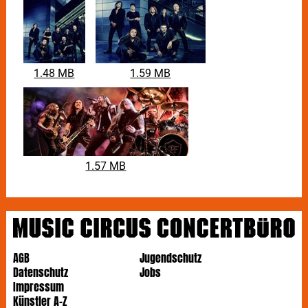
HELLOWEEN
-Gitarrenharmonien und einem Chorus,
der schon beim ersten Hören unmittelbar im
Langzeitgedächtnis andockt. Mit „Angels“ rückt ein
nicht minder gewaltiger Song ins Sichtfeld, der vor
Spielfreude nur so strotzt. Das neue Album ist eine
1.48 MB
1.59 MB
ausgefeilte Zeitmaschine durch alle Phasen der
Bandgeschichte, mit der man zu den Wurzeln
zurückgehen und sich gleichzeitig in
Lichtgeschwindigkeit in die Zukunft beamen kann.
Nachholtermin: Eintrittskarten vom 2. Oktober 2020,
1. Mai 2021 und 30. April 2022 bleiben gültig.
1.57 MB
AGB
Jugendschutz
Datenschutz
Jobs
Impressum
Künstler A-Z