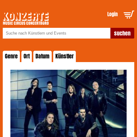
Login
Genre
Ort
Datum
Künstler