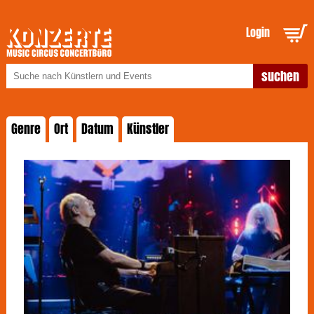
Login
Genre
Ort
Datum
Künstler