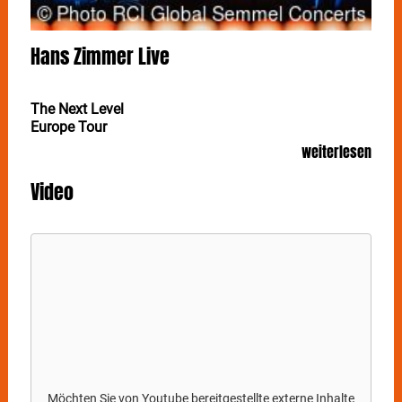
Hans Zimmer Live
The Next Level
Europe Tour
weiterlesen
HANS ZIMMER erklimmt das nächste Level: Mit
seiner Show HANS ZIMMER LIVE - THE NEXT LEVEL
Video
sattet der mehrfache Oscar- und Grammy-Preisträger
am 29. und 30. Oktober 2025 der Stuttgarter Schleyer-
Halle einen Besuch ab.
HANS ZIMMER LIVE - THE NEXT LEVEL
verspricht
eine völlig neue Show mit bahnbrechenden
elektronischen Sound-Elementen und einer
spektakulären Lichtinszenierung, die Zimmers
bisherige Produktionen noch übertreffen wird. Der
Komponist zahlreicher Filmmusik-Klassiker zeigt sich
dabei einmal mehr als Ausnahmekünstler: "Für mich
ist jede Show eine neue Entdeckungsreise. Mit 'The
Möchten Sie von
Youtube
bereitgestellte externe Inhalte