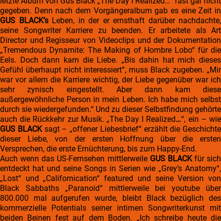
letzte Album von Gus Black „The Day I Realized…“ fast gar nicht
gegeben. Denn nach dem Vorgängeralbum gab es eine Zeit in
GUS BLACK’s
Leben, in der er ernsthaft darüber nachdachte,
seine Songwriter Karriere zu beenden. Er arbeitete als Art
Director und Regisseur von Videoclips und der Dokumentation
„Tremendous Dynamite: The Making of Hombre Lobo“ für die
Eels. Doch dann kam die Liebe. „Bis dahin hat mich dieses
Gefühl überhaupt nicht interessiert“, muss Black zugeben. „Mir
war vor allem die Karriere wichtig, der Liebe gegenüber war ich
sehr zynisch eingestellt. Aber dann kam diese
außergewöhnliche Person in mein Leben. Ich habe mich selbst
durch sie wiedergefunden.“ Und zu dieser Selbstfindung gehörte
auch die Rückkehr zur Musik. „The Day I Realized
…
“, ein – wi
GUS BLACK
sagt – „offener Liebesbrief“ erzählt die Geschichte
dieser Liebe, von der ersten Hoffnung über die ersten
Versprechen, die erste Ernüchterung, bis zum Happy-End.
Auch wenn das US-Fernsehen mittlerweile
GUS BLACK
für sich
entdeckt hat und seine Songs in Serien wie „Grey’s Anatomy“,
„Lost“ und „Californication“ featured und seine Version von
Black Sabbaths „Paranoid“ mittlerweile bei youtube über
800.000 mal aufgerufen wurde, bleibt Black bezüglich des
kommerzielle Potentials seiner intimen Songwriterkunst mit
beiden Beinen fest auf dem Boden. „Ich schreibe heute die