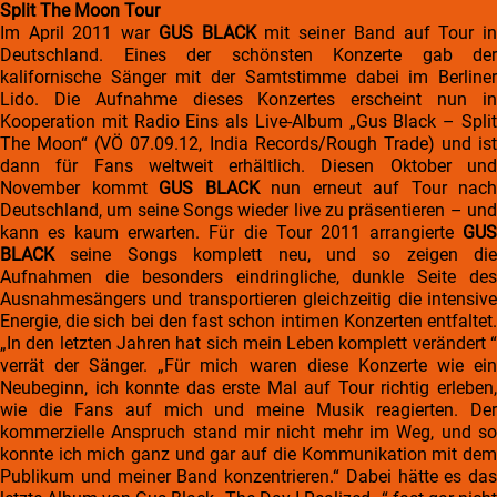
Split The Moon Tour
Im April 2011 war
GUS BLACK
mit seiner Band auf Tour i
Deutschland. Eines der schönsten Konzerte gab der
kalifornische Sänger mit der Samtstimme dabei im Berliner
Lido. Die Aufnahme dieses Konzertes erscheint nun in
Kooperation mit Radio Eins als Live-Album „Gus Black – Split
The Moon“ (VÖ 07.09.12, India Records/Rough Trade) und ist
dann für Fans weltweit erhältlich. Diesen Oktober und
November kommt
GUS BLACK
nun erneut auf Tour nach
Deutschland, um seine Songs wieder live zu präsentieren – und
kann es kaum erwarten. Für die Tour 2011 arrangierte
GUS
BLACK
seine Songs komplett neu, und so zeigen die
Aufnahmen die besonders eindringliche, dunkle Seite des
Ausnahmesängers und transportieren gleichzeitig die intensive
Energie, die sich bei den fast schon intimen Konzerten entfaltet.
„In den letzten Jahren hat sich mein Leben komplett verändert “
verrät der Sänger. „Für mich waren diese Konzerte wie ein
Neubeginn, ich konnte das erste Mal auf Tour richtig erleben,
wie die Fans auf mich und meine Musik reagierten. Der
kommerzielle Anspruch stand mir nicht mehr im Weg, und so
konnte ich mich ganz und gar auf die Kommunikation mit dem
Publikum und meiner Band konzentrieren.“ Dabei hätte es das