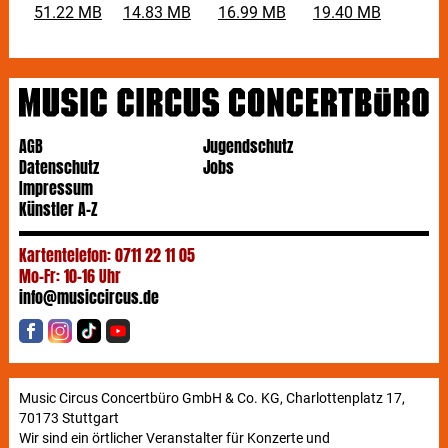
51.22 MB
14.83 MB
16.99 MB
19.40 MB
AGB
Jugendschutz
Datenschutz
Jobs
Impressum
Künstler A-Z
Kartentelefon: 0711 22 11 05
Mo-Fr: 10-16 Uhr
info@musiccircus.de
Music Circus Concertbüro GmbH & Co. KG, Charlottenplatz 17,
70173 Stuttgart
Wir sind ein örtlicher Veranstalter für Konzerte und