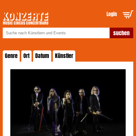
Login
Genre
Ort
Datum
Künstler