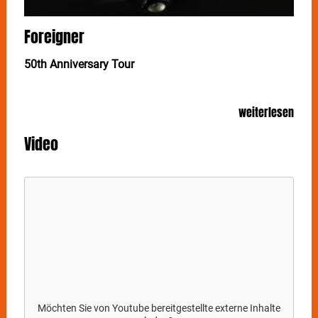
Foreigner
50th Anniversary Tour
Ein halbes Jahrhundert Rockgeschichte: FOREIGNER
weiterlesen
feiern ihr 50-jähriges Bandjubiläum! Das Gastspiel in
Stuttgart steigt Open Air am 23. Juni auf der
Video
Freilichtbühne auf dem Killesberg.
Mit zehn Multi-Platin-Alben, 16 Top-30-Hits und über
80 Millionen verkauften Tonträgern gehören
FOREIGNER
zu den beliebtesten Rock-Acts der Welt.
Songs wie Cold As Ice, Juke Box Hero, Urgent, Waiting
for a Girl Like You oder der Welthit I Want To Know
What Love Is zählen zum festen Repertoire des
Genres und sind fester Bestandteil des internationalen
Rock-Erbes. 2024 wurde
FOREIGNER
in die Rock &
Roll Hall of Fame aufgenommen – ein weiterer
Meilenstein der Bandkarriere.
Möchten Sie von
Youtube
bereitgestellte externe Inhalte