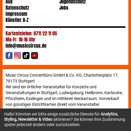
AGB
Jugendschutz
Datenschutz
Jobs
Impressum
Künstler A-Z
Kartentelefon: 0711 22 11 05
Mo-Fr: 10-16 Uhr
info@musiccircus.de
Music Circus Concertbüro GmbH & Co. KG, Charlottenplatz 17,
70173 Stuttgart
Wir sind ein örtlicher Veranstalter für Konzerte und
Veranstaltungen in Stuttgart, Ludwigsburg, Heilbronn, Karlsruhe,
Pforzheim, Esslingen und im mittleren Neckarraum. Vorverkauf
von günstigen Eintrittkarten direkt vom Veranstalter.
Hallo! Könnten wir bitte einige zusätzliche Dienste für
Analytics,
Styling, Newsletter & Video
aktivieren? Sie können Ihre Zustimmung
Newsletter
später jederzeit ändern oder zurückziehen.