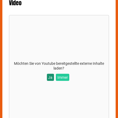
Video
einfach nur ein Konzert. Es ist ein Spektakel - mit
unerwarteten Momenten, spontanen Ansagen und
genau dieser Mischung aus höchster Rap-Kunst,
Energie und Humor, für die man ihn entweder feiert…
oder trotzdem da ist.
Möchten Sie von
Youtube
bereitgestellte externe Inhalte
laden?
Ja
Immer