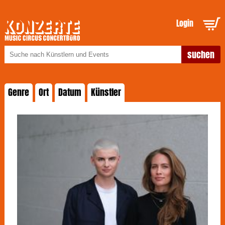
Login
Genre
Ort
Datum
Künstler