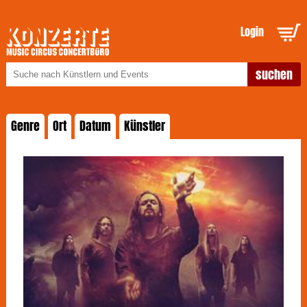
Login
Genre
Ort
Datum
Künstler