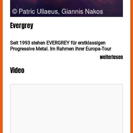
Evergrey
Seit 1993 stehen EVERGREY für erstklassigen
Progressive Metal. Im Rahmen ihrer Europa-Tour
machen die Schweden gemeinsam mit FRACTAL
weiterlesen
UNIVERSE und VIRTUAL SYMMETRY am 28.
September in Stuttgart im ImWizemann Station.
Video
Ihre düstere Grundstimmung, ihre nachdenkliche Art
zu texten, gepaart mit brillanter musikalischer
Versiertheit sind das Markenzeichen von
EVERGREY
.
Mit dem Live-Album "Before The Aftermath" und dem
Studio-Album "A Heartless Portrait (The Orphan
Testament)" haben die Göteborger dieses Jahr bereits
zwei neue Werke vorgelegt – an Material fehlt es also
keineswegs.
Mit
FRACTAL UNIVERSE
gesellen sich Progressive