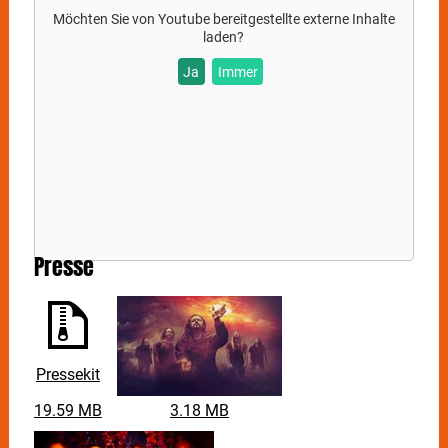
Death Metaller aus dem französischen Nancy zum
Möchten Sie von
Youtube
bereitgestellte externe Inhalte
Line Up. Die erst 2014 gegründete Band
laden?
veröffentlichte 2021ihr Album „The Impassable
Ja
Immer
Horizon“.
VIRTUAL SYMMETRY
stammen aus der Schweiz und
Italien und stehen ebenfalls für Progressive Metal.
2020 erschien ihr letztes Studio-Album „Exoverse“, ein
aufwändiges Konzeptwerk, das insgesamt zwei Jahre
Arbeit beanspruchte.
Nachholtermin: Eintrittskarten vom 19. Oktober 2021
bleiben gültig.
Presse
Pressekit
19.59 MB
3.18 MB