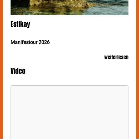
Estikay
Manifestour 2026
Mitreißende Beats, pointierte Texte und eine
weiterlesen
Bühnenpräsenz, die ihresgleichen sucht – ESTIKAY
steht für authentischen deutschen Hip-Hop, der unter
Video
die Haut geht. Der Hamburger rapper gastiert am 16.
Mai in Stuttgart im Im Wizemann.
In seinen Songs verbindet
ESTIKAY
persönliche
Geschichten mit ge-sellschaftskritischen Themen und
zeigt dabei eine fast schon therapeutische Ehrlichkeit,
die sein Publikum berührt und zum Nachdenken
anregt. Ob mit Live-Band oder klassischem DJ-Setup:
Jeder Auftritt wird zum Erlebnis. Die Mischung aus
kraftvollen Rhymes, musikalischer Vielseitigkeit und
einer Prise Humor sorgt für eine unverwechselbare