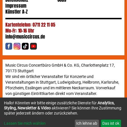
Impressum
Künstler A-Z
Kartentelefon: 0711 22 11 05
Mo-Fr: 10-16 Uhr
info@musiccircus.de
Music Circus Concertbüro GmbH & Co. KG, Charlottenplatz 17,
70173 Stuttgart
Wir sind ein örtlicher Veranstalter für Konzerte und
Veranstaltungen in Stuttgart, Ludwigsburg, Heilbronn, Karlsruhe,
Pforzheim, Esslingen und im mittleren Neckarraum. Vorverkauf
von günstigen Eintrittkarten direkt vom Veranstalter.
Hallo! Könnten wir bitte einige zusätzliche Dienste für
Analytics,
Styling, Newsletter & Video
aktivieren? Sie können Ihre Zustimmung
Newsletter
später jederzeit ändern oder zurückziehen.
Lassen Sie mich wählen
Ich lehne ab
Das ist ok