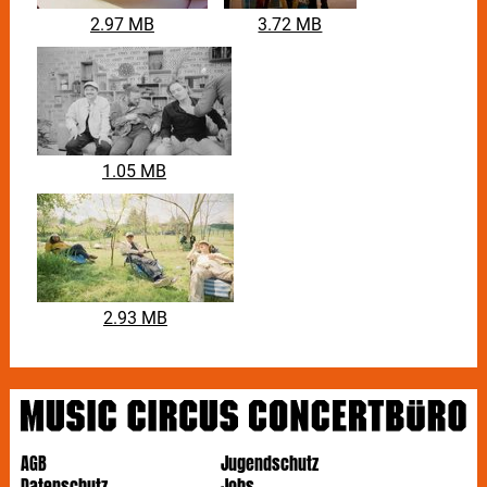
2.97 MB
3.72 MB
1.05 MB
2.93 MB
AGB
Jugendschutz
Datenschutz
Jobs