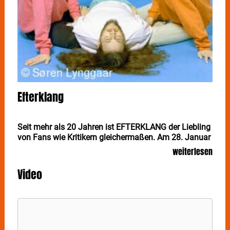
Efterklang
Seit mehr als 20 Jahren ist EFTERKLANG der Liebling
von Fans wie Kritikern gleichermaßen. Am 28. Januar
kommen die dänischen Indie-Rocker mit neuem
weiterlesen
Material nach Stuttgart ins Im Wizemann.
Video
EFTERKLANG
melden sich mit ihrer ersten neuen
Musik seit 2021 zurück und schlagen mit der Single
„Getting Reminders“ ihr nächstes klangliches Kapitel
auf. Unterstützt werden sie dabei von Zach Condon
von Beirut an der Trompete. Der Track ist darüber
hinaus zentraler Bestandteil der Dokumentation