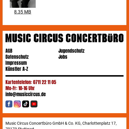
8.35 MB
AGB
Jugendschutz
Datenschutz
Jobs
Impressum
Künstler A-Z
Kartentelefon: 0711 22 11 05
Mo-Fr: 10-16 Uhr
info@musiccircus.de
Music Circus Concertbüro GmbH & Co. KG, Charlottenplatz 17,
70173 Stuttgart