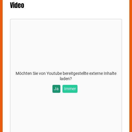
absurd tiefgründig und unverhütet liebevoll. Am 31.
Video
Mai bringen die beiden ihren Podcast DUDES. live auf
die Bühne der Stuttgarter Liederhalle.
Mit ihrem gemeinsamen Podcast
DUDES.
sind Niklas
van Lipzig und David Martin seit 2022 jährlich auf
Tour und konnten für alle Shows "ausverkauft"
melden.
Möchten Sie von
Youtube
bereitgestellte externe Inhalte
laden?
Ja
Immer