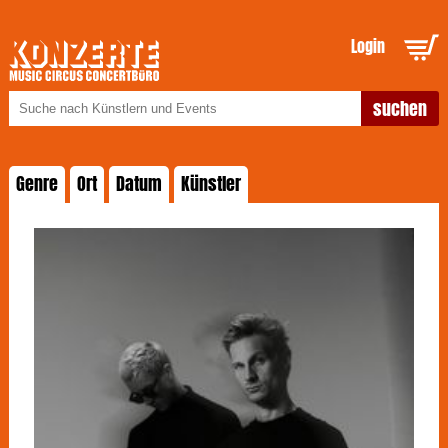
Login
Genre
Ort
Datum
Künstler