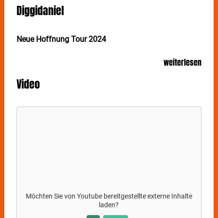
Diggidaniel
Neue Hoffnung Tour 2024
DIGGIDANIEL zählt zu den aufstrebendsten Künstlern
weiterlesen
der Neuen Neuen Deutschen Welle. Am 9. Oktober
kreiert er im Im Wizemann in Stuttgart eine Welt aus
Video
Zuversicht und Melancholie und lässt die Besucher an
persönlichen Zweifeln und Wünschen teilhaben.
Inspiriert von Bands wie Depeche Mode, The Cure
oder Joy Division entwickelt
DIGGIDANIEL
seinen
Sound in zeitloser Manier mit großen Refrains und
erschafft mit wenigen Worten eine derart mitreißende
Atmosphäre wie es bei einem Newcomer selten der
Fall ist. Ohne Rücksicht auf Trends und auf
unverkennbare Art und Weise erweckt er damit
Sehnsüchte nach Lebendigkeit und zieht, mit
Ausklang der Songs, die Endlichkeit in den Moment.
Möchten Sie von
Youtube
bereitgestellte externe Inhalte
laden?
Kontrastiert von
DIGGIDANIEL
s eigenen treibenden