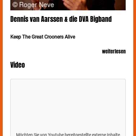
Dennis van Aarssen & die DVA Bigband
Keep The Great Crooners Alive
Mit seiner samtigen Stimme, modernen Swing-
weiterlesen
Arrangements und einer charmanten Coolness hat
DENNIS VAN AARSSEN in den Niederlanden längst
Video
eine große Fangemeinde erobert. Am 16. Juni kommt
der Gewinner von „The Voice of Holland“ zum Konzert
nach Stuttgart ins Theaterhaus.
DENNIS VAN AARSSEN
präsentiert eine Live-Show, die
musikalische Klasse und Leichtigkeit verbindet:
swingende Big-Band-Momente, intime Balladen,
energiegeladene Uptempo-Nummern und immer
wieder diese besondere Stimme, die das Publikum
sofort für sich gewinnt. Unterstützt von einer
hochkarätigen Live-Band schafft er eine Atmosphäre,
die nostalgisch und zugleich überraschend zeitgemäß
Möchten Sie von
Youtube
bereitgestellte externe Inhalte