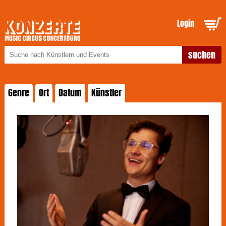
Login
Genre
Ort
Datum
Künstler