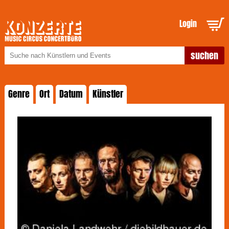
Login
Genre
Ort
Datum
Künstler