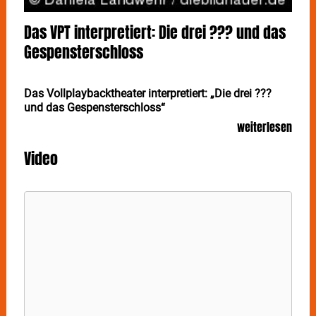
Das VPT interpretiert: Die drei ??? und das
Gespensterschloss
Das Vollplaybacktheater interpretiert: „Die drei ???
und das Gespensterschloss“
weiterlesen
Das große Jubiläums-Spektakel
Video
Sie sind im Besitz der vielleicht tragfähigsten und
besten Idee der hiesigen Popkultur. Ein paar
Wuppertaler erfinden 1997 das bis heute einmalige
Prinzip des Vollplaybacktheaters. Wenn sie den
Hörspielserien ihrer Jugend und der ihres Publikums
Leben einhauchen, sind die Hallen voll. Mit einer ganz
besonderen Show feiern sie nun ihr 20-jähriges
Bestehen.
Eigentlich sind die sechs längst schon ihre eigene,
gereifte Jugendbande geworden: Der Lange, Becher,